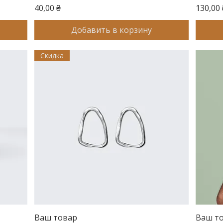
Цена
Цена
40,00 ₴
130,00 
Добавить в корзину
Скидка
Ваш товар
Быстрый просмотр
Ваш т