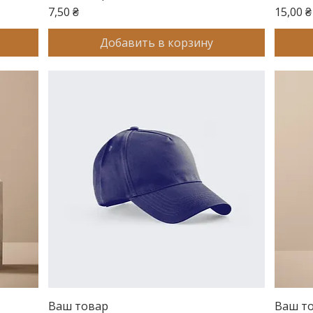
Цена
Цена
7,50 ₴
15,00 ₴
Добавить в корзину
Ваш товар
Быстрый просмотр
Ваш т