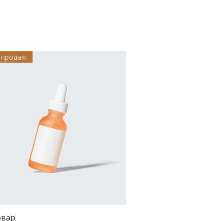
 продаж
овар
Быстрый просмотр