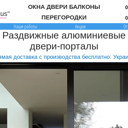
м
ОКНА ДВЕРИ БАЛКОНЫ
0
lus"
ПЕРЕГОРОДКИ
0
Наши работы
Акции
От
Раздвижные алюминиевые
двери-порталы
мая доставка с производства бесплатно: Укра