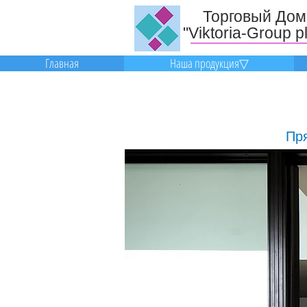
Торговый До
"Viktoria-Group p
Главная
Наша продукция▽
Пря