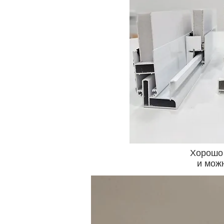
Хорошо 
и мож