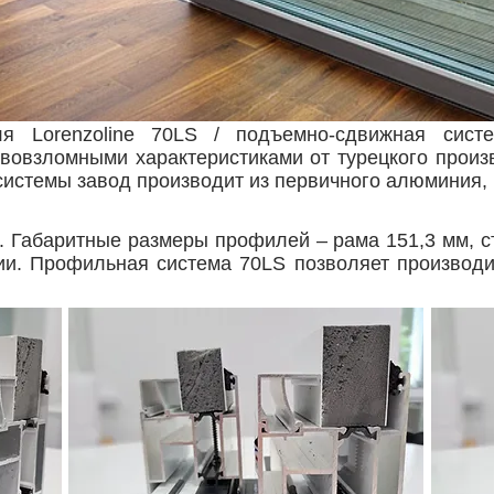
я Lorenzoline 70LS / подъемно-сдвижная сист
тивовзломными характеристиками от турецкого прои
темы завод производит из первичного алюминия, ч
 Габаритные размеры профилей – рама 151,3 мм, с
ии. Профильная система 70LS позволяет производи