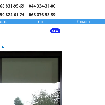
68 831-95-69
044 334-31-80
50 824-61-74
063 676-53-59
зывы
О нас
Контакты
UA
ина